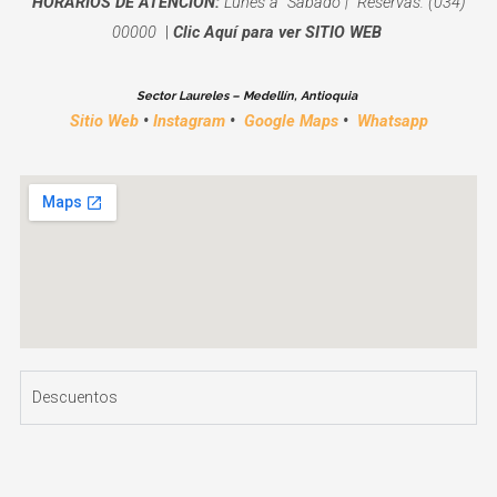
HORARIOS DE ATENCION:
Lunes a Sábado | Reservas: (034)
00000
|
Clic Aquí para ver SITIO WEB
Sector Laureles – Medellín, Antioquia
Sitio Web
•
Instagram
•
Google Maps
•
Whatsapp
Descuentos