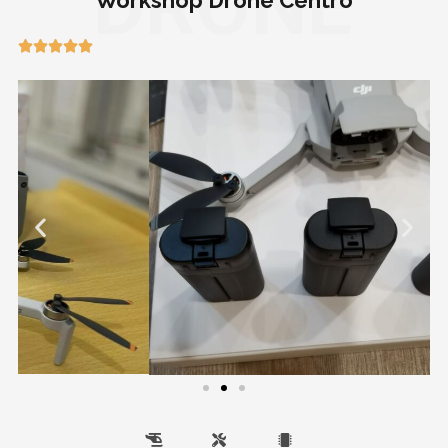
DRONE




