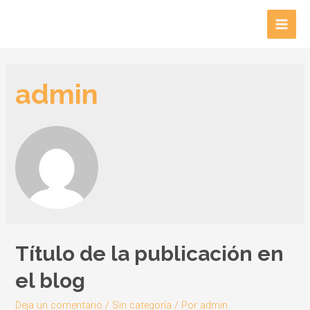
Ir
al
Main
contenido
Men
admin
Título de la publicación en
el blog
Deja un comentario
/
Sin categoría
/ Por
admin