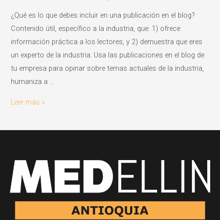
¿Qué es lo que debes incluir en una publicación en el blog?
Contenido útil, específico a la industria, que: 1) ofrece
información práctica a los lectores, y 2) demuestra que eres
un experto de la industria. Usa las publicaciones en el blog de
tu empresa para opinar sobre temas actuales de la industria,
humaniza a …
Título
Leer más »
de
la
publicación
en
el
blog